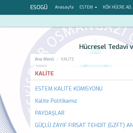
ESOGÜ
Anasayfa
ESTEM
KÖK HÜCRE AD
Hücresel Tedavi 
Ana Menü
KALİTE
KALİTE
ESTEM KALİTE KOMİSYONU
Kalite Politikamız
PAYDAŞLAR
GÜÇLÜ ZAYIF FIRSAT TEHDİT (GZFT) AN