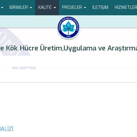
.
BİRİMLER
KALİTE
PROJELER
İLETİŞİM
HİZMETLER
ve Kök Hücre Üretim,Uygulama ve Araştır
ALİZİ